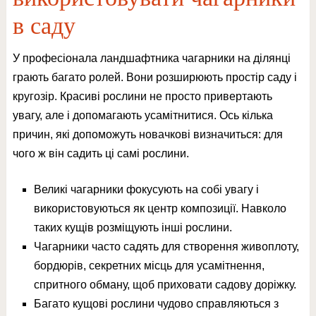
в саду
У професіонала ландшафтника чагарники на ділянці
грають багато ролей. Вони розширюють простір саду і
кругозір. Красиві рослини не просто привертають
увагу, але і допомагають усамітнитися. Ось кілька
причин, які допоможуть новачкові визначиться: для
чого ж він садить ці самі рослини.
Великі чагарники фокусують на собі увагу і
використовуються як центр композиції. Навколо
таких кущів розміщують інші рослини.
Чагарники часто садять для створення живоплоту,
бордюрів, секретних місць для усамітнення,
спритного обману, щоб приховати садову доріжку.
Багато кущові рослини чудово справляються з