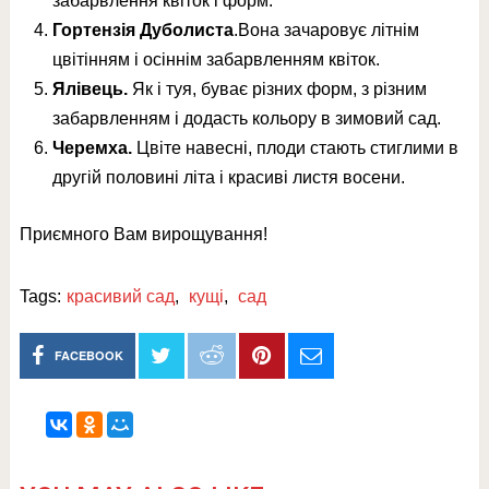
забарвлення квіток і форм.
Гортензія Дуболиста
.Вона зачаровує літнім
цвітінням і осіннім забарвленням квіток.
Ялівець.
Як і туя, буває різних форм, з різним
забарвленням і додасть кольору в зимовий сад.
Черемха.
Цвіте навесні, плоди стають стиглими в
другій половині літа і красиві листя восени.
Приємного Вам вирощування!
Tags:
красивий сад
,
кущі
,
сад
FACEBOOK