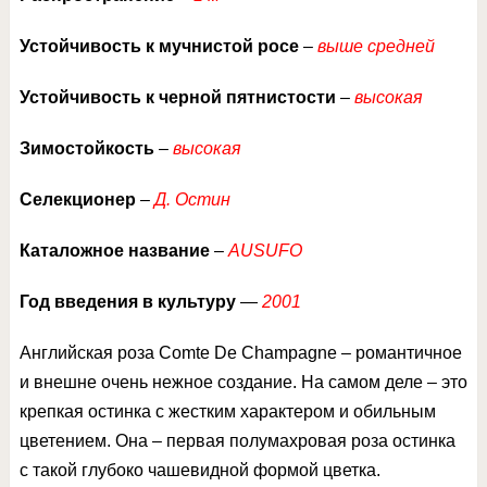
Устойчивость к мучнистой росе
–
выше средней
Устойчивость к черной пятнистости
–
высокая
Зимостойкость
–
высокая
Селекционер
–
Д. Остин
Каталожное название
–
AUSUFO
Год введения в культуру
—
2001
Английская роза Comte De Champagne – романтичное
и внешне очень нежное создание. На самом деле – это
крепкая остинка с жестким характером и обильным
цветением. Она – первая полумахровая роза остинка
с такой глубоко чашевидной формой цветка.