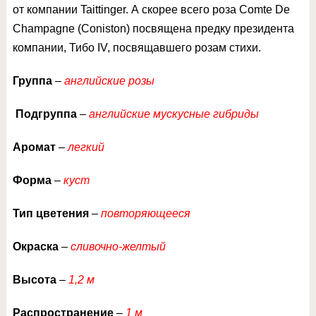
от компании Taittinger. А скорее всего роза Comte De
Champagne (Coniston) посвящена предку президента
компании, Тибо IV, посвящавшего розам стихи.
Группа
–
английские розы
Подгруппа
–
английские мускусные гибриды
Аромат
–
легкий
Форма
–
куст
Тип цветения
–
повторяющееся
Окраска
–
сливочно-желтый
Высота
–
1,2 м
Распространение
–
1 м