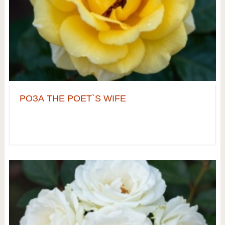
РОЗА THE POET`S WIFE