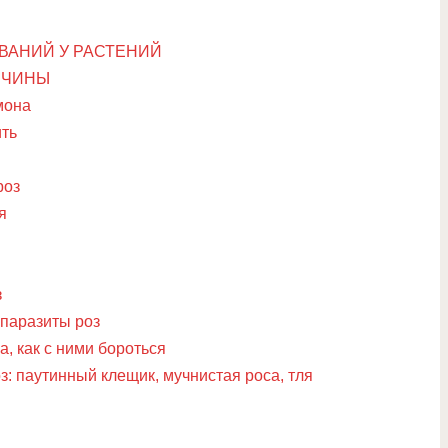
ВАНИЙ У РАСТЕНИЙ
ИЧИНЫ
мона
ить
роз
я
з
 паразиты роз
а, как с ними бороться
: паутинный клещик, мучнистая роса, тля