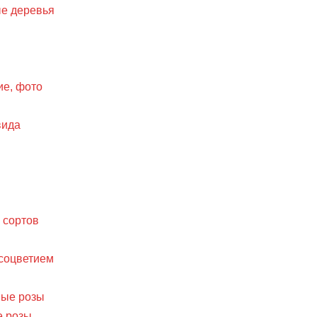
е деревья
ие, фото
вида
 сортов
 соцветием
вые розы
е розы