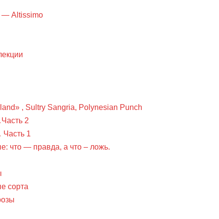
— Altissimo
лекции
land» , Sultry Sangria, Polynesian Punch
Часть 2
 Часть 1
: что — правда, а что – ложь.
ы
е сорта
розы