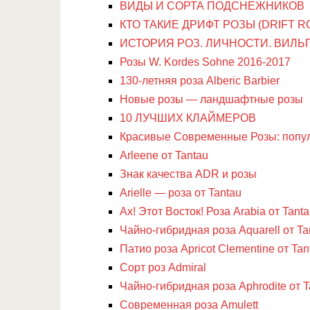
ВИДЫ И СОРТА ПОДСНЕЖНИКОВ
КТО ТАКИЕ ДРИФТ РОЗЫ (DRIFT R
ИСТОРИЯ РОЗ. ЛИЧНОСТИ. ВИЛЬ
Розы W. Kordes Sohne 2016-2017
130-летняя роза Alberic Barbier
Новые розы — ландшафтные розы
10 ЛУЧШИХ КЛАЙМЕРОВ
Красивые Современные Розы: попул
Arleene от Tantau
Знак качества ADR и розы
Arielle — роза от Tantau
Ах! Этот Восток! Роза Arabia от Tant
Чайно-гибридная роза Aquarell от Ta
Патио роза Apricot Clementine от Tan
Cорт роз Admiral
Чайно-гибридная роза Aphrodite от T
Современная роза Amulett