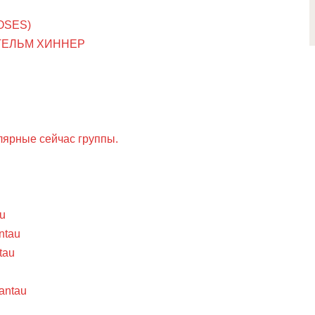
OSES)
ГЕЛЬМ ХИННЕР
ярные сейчас группы.
au
ntau
tau
antau