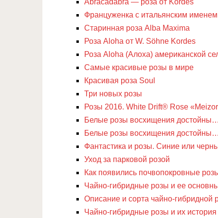
Abracadabra — роза от Kordes
Француженка с итальянским именем 
Старинная роза Alba Maxima
Роза Aloha от W. Söhne Kordes
Роза Aloha (Алоха) американской се
Самые красивые розы в мире
Красивая роза Soul
Три новых розы
Розы 2016. White Drift® Rose «Meizor
Белые розы восхищения достойны…
Белые розы восхищения достойны…
Фантастика и розы. Синие или черные
Уход за парковой розой
Как появились почвопокровные роз
Чайно-гибридные розы и ее основны
Описание и сорта чайно-гибридной 
Чайно-гибридные розы и их история