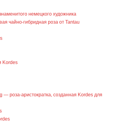
 знаменитого немецкого художника
ая чайно-гибридная роза от Tantau
s
и Kordes
g — роза-аристократка, созданная Kordes для
s
ordes