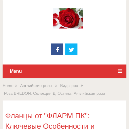
Для любых предложений по
сайту: rossad12@cp9.ru
Menu
Home
Английские розы
Виды роз
Роза BREDON. Селекция Д. Остина. Английская роза
Фланцы от "ФЛАРМ ПК":
Ключевые Особенности и