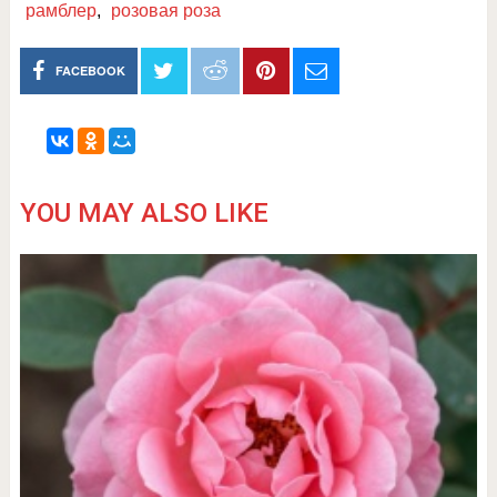
рамблер
,
розовая роза
FACEBOOK
YOU MAY ALSO LIKE