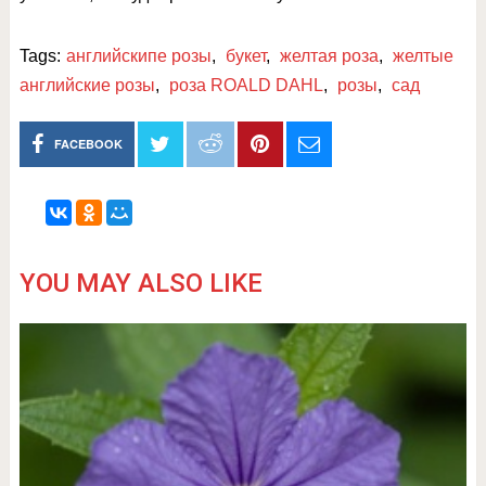
Tags:
английскипе розы
,
букет
,
желтая роза
,
желтые
английские розы
,
роза ROALD DAHL
,
розы
,
сад
FACEBOOK
YOU MAY ALSO LIKE