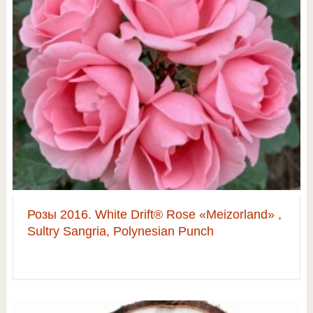
Розы 2016. White Drift® Rose «Meizorland» ,
Sultry Sangria, Polynesian Punch