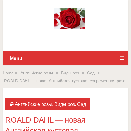
Для любых предложений по
сайту: rossad12@cp9.ru
Menu
Home
Английские розы
Виды роз
Сад
ROALD DAHL — новая Английская кустовая современная роза
Английские розы
,
Виды роз
,
Сад
ROALD DAHL — новая
Английская кустовая