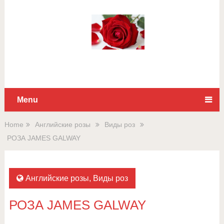
Для любых предложений по
сайту: rossad12@cp9.ru
Menu
Home
Английские розы
Виды роз
РОЗА JAMES GALWAY
Английские розы
,
Виды роз
РОЗА JAMES GALWAY