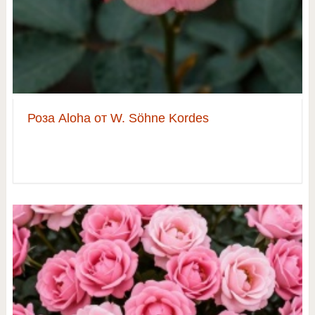
Роза Aloha от W. Söhne Kordes