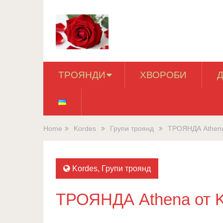
ТРОЯНДИ
ХВОРОБИ
Home
Kordes
Групи троянд
ТРОЯНДА Athena
Kordes
,
Групи троянд
ТРОЯНДА Athena от K