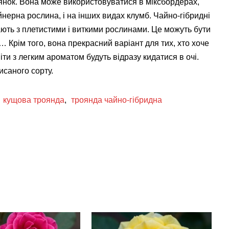
янок. Вона може використовуватися в міксбордерах,
нерна рослина, і на інших видах клумб. Чайно-гібридні
ють з плетистими і виткими рослинами. Це можуть бути
 … Крім того, вона прекрасний варіант для тих, хто хоче
іти з легким ароматом будуть відразу кидатися в очі.
саного сорту.
,
кущова троянда
,
троянда чайно-гібридна