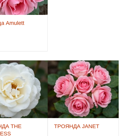
а Amulett
НДА THE
ТРОЯНДА JANET
RESS