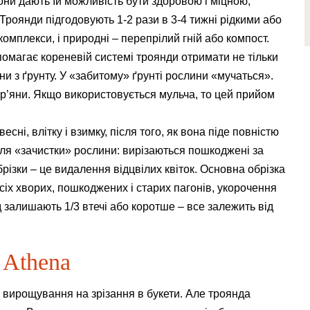
ни дають їй можливість бути здоровою і міцною,
Троянди підгодовують 1-2 рази в 3-4 тижні рідкими або
омплекси, і природні – перепрілий гній або компост.
омагає кореневій системі троянди отримати не тільки
и з ґрунту. У «забитому» ґрунті рослини «мучаться».
р’яни. Якщо використовується мульча, то цей прийом
ні, влітку і взимку, після того, як вона піде повністю
для «зачистки» рослини: вирізаються пошкоджені за
різки – це видалення відцвілих квіток. Основна обрізка
сіх хворих, пошкоджених і старих пагонів, укорочення
 залишають 1/3 втечі або коротше – все залежить від
 Athena
 вирощування на зрізання в букети. Але троянда