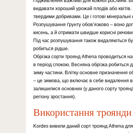
Підживлення важливі для кожної рослини. Во
видавати хороший урожай плодів або квітів. 
твердими добривами. Це і готові мінеральні к
Розпушування ґрунту обов’язково – воно доп
кисень, а й отримати швидше корисні речовин
Під час розпушування також видаляються бу
робиться рідше.
Обрізка сорти троянд Athena проводиться навес
в період спокою. Весняна обрізка робиться 
зиму частини. Влітку основне призначення об
– це зимова, що включає в себе видалення в
залишилися основних (у даного сорту троянд
регіону зростання).
Використання троянди
Kordes вивели даний сорт троянд Athena для