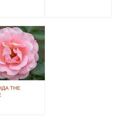
НДА THE
E