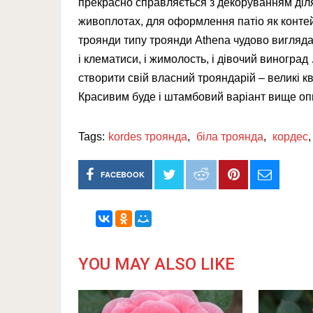
прекрасно справляється з декоруванням діл
живоплотах, для оформлення патіо як контей
троянди типу троянди Athena чудово вигляда
і клематиси, і жимолость, і дівочий виноград
створити свій власний трояндарій – великі кв
Красивим буде і штамбовий варіант вище опи
Tags:
kordes троянда
,
біла троянда
,
кордес
FACEBOOK
YOU MAY ALSO LIKE