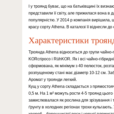
І у троянд буває, що на батьківщині їх визна
представили її світу, але прижилася вона в д
популярністю. У 2014 р компанія вирішила, 
красу сорту Athena. В каталозі її віднесли до 
Характеристики троян
Троянда Athena відноситься до групи чайно-г
KORcripoco і RühKOR. Як і всі чайно-гібридні
сформована, як мінімум з 40 пелюсток, розт
розпущеному стані має діаметр 10-12 см. За
Аромат у троянди легкий.
Кущ у сорту Athena складається з прямостояч
0,5 м. На 1 м² можуть рости 4-5 троянд цього
замислювалася як рослина для зрізування і 
ґрунту в холодних регіонах трохи кульгають.
хвороб – борошнистої роси і чорної плямистос