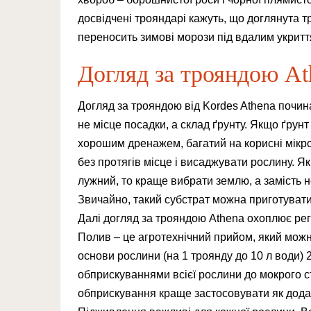
досвідчені трояндарі кажуть, що доглянута т
переносить зимові морози під вдалим укритт
Догляд за трояндою At
Догляд за трояндою від Kordes Athena почин
не місце посадки, а склад ґрунту. Якщо ґрунт 
хорошим дренажем, багатий на корисні мікро
без протягів місце і висаджувати рослину. Я
лужний, то краще вибрати землю, а замість н
Звичайно, такий субстрат можна приготувати 
Далі догляд за трояндою Athena охоплює рег
Полив – це агротехнічний прийом, який мож
основи рослини (на 1 троянду до 10 л води) 
обприскуваннями всієї рослини до мокрого ст
обприскування краще застосовувати як додатк