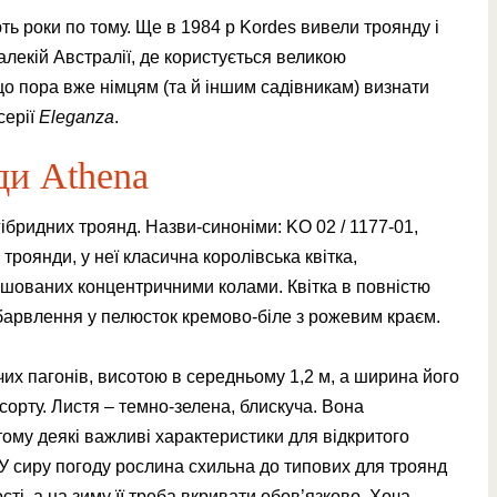
ють роки по тому. Ще в 1984 р Kordes вивели троянду і
алекій Австралії, де користується великою
що пора вже німцям (та й іншим садівникам) визнати
серії
Eleganza
.
ди Athena
ібридних троянд. Назви-синоніми: KO 02 / 1177-01,
 троянди, у неї класична королівська квітка,
ашованих концентричними колами. Квітка в повністю
барвлення у пелюсток кремово-біле з рожевим краєм.
их пагонів, висотою в середньому 1,2 м, а ширина його
 сорту. Листя – темно-зелена, блискуча. Вона
тому деякі важливі характеристики для відкритого
 У сиру погоду рослина схильна до типових для троянд
ті, а на зиму її треба вкривати обов’язково. Хоча