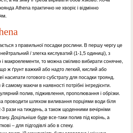
роянда Athena практично не хворіє і відмінно
ям.
hena
ається з правильної посадки рослини. В першу чергу це
нейтральний / злегка кислуватий (1-1,5 одиниці), з
 і макроелементи, то можна сміливо вибирати сонячне,
кщо ж ґрунт важкий або надто легкий, кислий або
еї насипати готового субстрату для посадки троянд.
й самому маючи в наявності потрібні інгредієнти.
улярний полив, підживлення, прополювання і обрізки.
на проводити шляхом виливання порціями води біля
2-3 рази на тиждень, а також щоденними вечірніми
ану. Доцільніше буде все-таки полив під корінь, а
ові – для підгодівлі або в спеку.