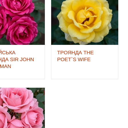
ЙСЬКА
ТРОЯНДА THE
ДА SIR JOHN
POET`S WIFE
EMAN