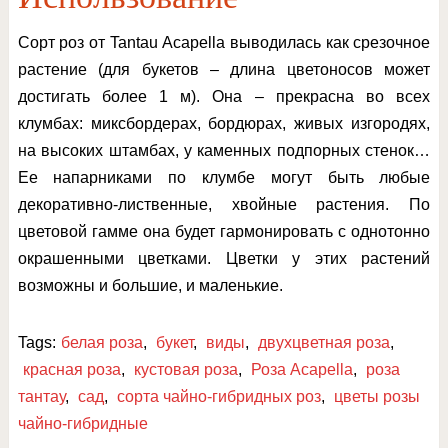
Сорт роз от Tantau Acapella выводилась как срезочное
растение (для букетов – длина цветоносов может
достигать более 1 м). Она – прекрасна во всех
клумбах: миксбордерах, бордюрах, живых изгородях,
на высоких штамбах, у каменных подпорных стенок…
Ее напарниками по клумбе могут быть любые
декоративно-лиственные, хвойные растения. По
цветовой гамме она будет гармонировать с однотонно
окрашенными цветками. Цветки у этих растений
возможны и большие, и маленькие.
Tags:
белая роза
,
букет
,
виды
,
двухцветная роза
,
красная роза
,
кустовая роза
,
Роза Acapella
,
роза
тантау
,
сад
,
сорта чайно-гибридных роз
,
цветы розы
чайно-гибридные