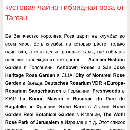
кустовая чайно-гибридная роза от
Tantau
Ее Величество королева Роза царит на клумбах во
всем мире. Есть клумбы, на которых растет только
один куст, а есть целые розовые сады, где собраны
большие коллекции из этих цветов —
Aalmeer Historic
Garden
в Голландии,
Ashdown Roses
и
San Jose
Heritage Rose Garden
в США,
City of Montreal Rose
Garden
в Канаде,
Deutsches Rosarium VDR
и
Europa-
Rosarium Sangerhausen
в Германии,
Freshwoods
в
ЮАР,
La Bonne Maison
и
Roseraie du Parc de
Bagatelle
во Франции,
Rose Barni
в Италии,
Rose
Garden Real Botanical Garden
в Испании,
The Wohl
Rose Park of Jerusalem
в Израиле и т. д. Этот список