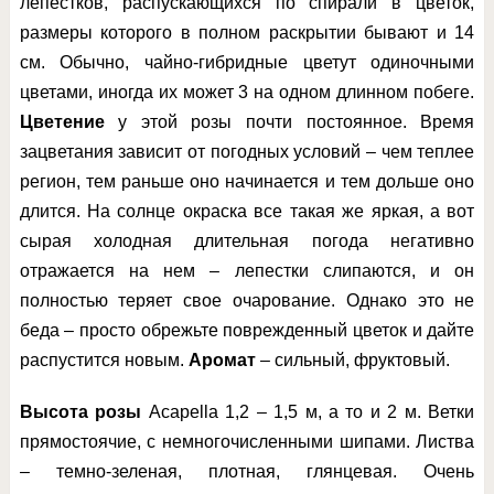
лепестков, распускающихся по спирали в цветок,
размеры которого в полном раскрытии бывают и 14
см. Обычно, чайно-гибридные цветут одиночными
цветами, иногда их может 3 на одном длинном побеге.
Цветение
у этой розы почти постоянное. Время
зацветания зависит от погодных условий – чем теплее
регион, тем раньше оно начинается и тем дольше оно
длится. На солнце окраска все такая же яркая, а вот
сырая холодная длительная погода негативно
отражается на нем – лепестки слипаются, и он
полностью теряет свое очарование. Однако это не
беда – просто обрежьте поврежденный цветок и дайте
распустится новым.
Аромат
– сильный, фруктовый.
Высота розы
Acapella 1,2 – 1,5 м, а то и 2 м. Ветки
прямостоячие, с немногочисленными шипами. Листва
– темно-зеленая, плотная, глянцевая. Очень