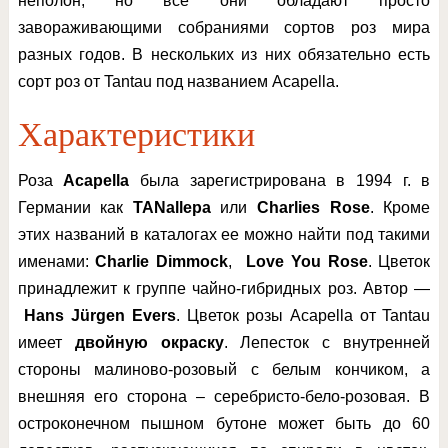
неполон, но все они обладают просто
завораживающими собраниями сортов роз мира
разных годов. В нескольких из них обязательно есть
сорт роз от Tantau под названием Acapella.
Характеристики
Роза
Acapella
была зарегистрирована в 1994 г. в
Германии как
TANallepa
или
Charlies Rose
. Кроме
этих названий в каталогах ее можно найти под такими
именами:
Charlie Dimmock
,
Love You Rose
. Цветок
принадлежит к группе чайно-гибридных роз. Автор —
Hans Jürgen Evers
. Цветок розы Acapella от Tantau
имеет
двойную окраску
. Лепесток с внутренней
стороны малиново-розовый с белым кончиком, а
внешняя его сторона – серебристо-бело-розовая. В
остроконечном пышном бутоне может быть до 60