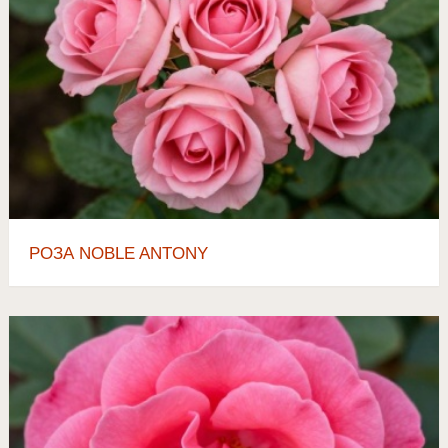
РОЗА NOBLE ANTONY