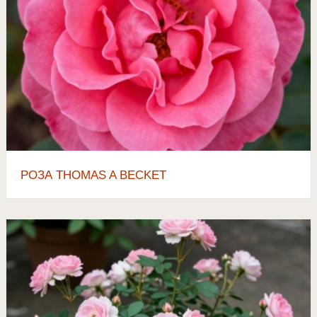
РОЗА THOMAS A BECKET