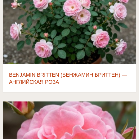
BENJAMIN BRITTEN (БЕНЖАМИН БРИТТЕН) —
АНГЛИЙСКАЯ РОЗА