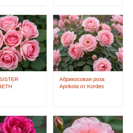
SISTER
Абрикосовая роза
BETH
Aprikola от Kordes