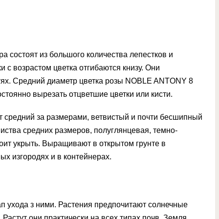
ра состоят из большого количества лепестков и
 с возрастом цветка отгибаются книзу. Они
стях. Средний диаметр цветка розы NOBLE ANTONY 8
остоянно вырезать отцветшие цветки или кисти.
средний за размерами, ветвистый и почти бесшипный
Листва средних размеров, полуглянцевая, темно-
тоит укрыть. Выращивают в открытом грунте в
ых изгородях и в контейнерах.
ап ухода з ними. Растения предпочитают солнечные
Растут они практически на всех типах почв. Земля