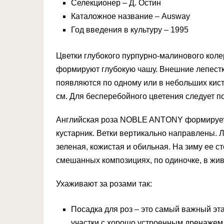
Селекционер – Д. Остин
Каталожное название – Ausway
Год введения в культуру – 1995
Цветки глубокого пурпурно-малинового коле
формируют глубокую чашу. Внешние лепестки
появляются по одному или в небольших ки
см. Для бесперебойного цветения следует п
Английская роза NOBLE ANTONY формирует 
кустарник. Ветки вертикально направлены. 
зеленая, кожистая и обильная. На зиму ее с
смешанных композициях, по одиночке, в жив
Ухаживают за розами так:
Посадка для роз – это самый важный эт
участки с хорошо устроенным дренажем. 