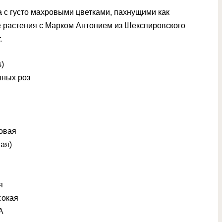
 с густо махровыми цветками, пахнущими как
 растения с Марком Антонием из Шекспировского
.
s)
нных роз
новая
вая)
я
сокая
A