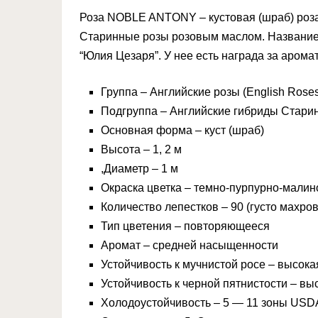
Роза NOBLE ANTONY – кустовая (шраб) роза
Старинные розы розовым маслом. Название
“Юлия Цезаря”. У нее есть награда за аромат
Группа – Английские розы (English Rose
Подгруппа – Английские гибриды Стари
Основная форма – куст (шраб)
Высота – 1, 2 м
,Диаметр – 1 м
Окраска цветка – темно-пурпурно-мали
Количество лепестков – 90 (густо махро
Тип цветения – повторяющееся
Аромат – средней насыщенности
Устойчивость к мучнистой росе – высока
Устойчивость к черной пятнистости – вы
Холодоустойчивость – 5 — 11 зоны USD