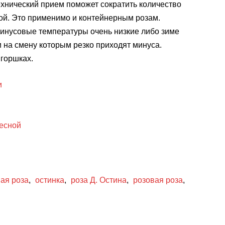
ехнический прием поможет сократить количество
ой. Это применимо и контейнерным розам.
минусовые температуры очень низкие либо зиме
 на смену которым резко приходят минуса.
 горшках.
и
весной
вая роза
,
остинка
,
роза Д. Остина
,
розовая роза
,