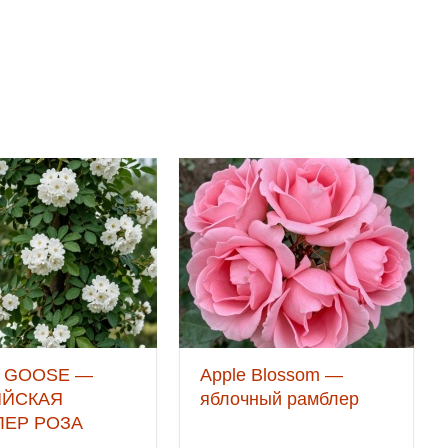
 GOOSE —
Apple Blossom —
ИЙСКАЯ
яблочный рамблер
ЛЕР РОЗА