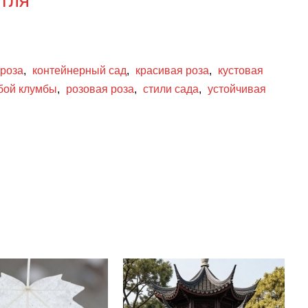
 тля
 роза
,
контейнерный сад
,
красивая роза
,
кустовая
бой клумбы
,
розовая роза
,
стили сада
,
устойчивая