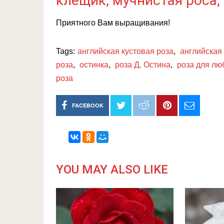
клещик, мучнистая роса,
Приятного Вам выращивания!
Tags:
английская кустовая роза
,
английская
роза
,
остинка
,
роза Д. Остина
,
роза для лю
роза
FACEBOOK
YOU MAY ALSO LIKE