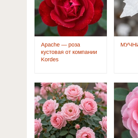
Apache — роза
МУЧН
кустовая от компании
Kordes