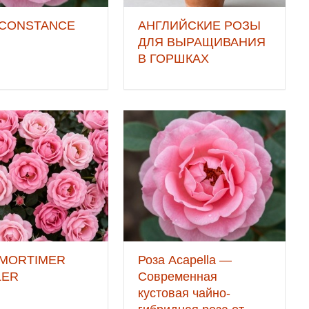
 CONSTANCE
АНГЛИЙСКИЕ РОЗЫ
ДЛЯ ВЫРАЩИВАНИЯ
В ГОРШКАХ
 MORTIMER
Роза Acapella —
LER
Современная
кустовая чайно-